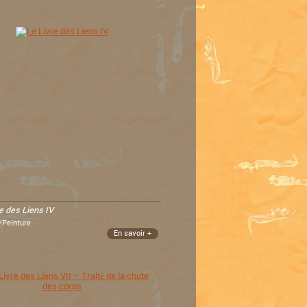
e des Liens IV
/Peinture
En savoir +