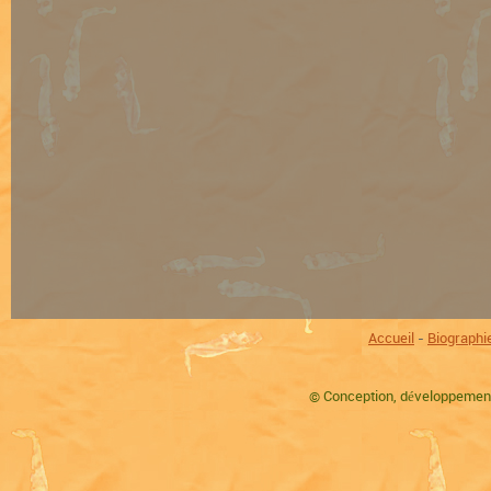
Accueil
-
Biographi
©
Conception, développement,