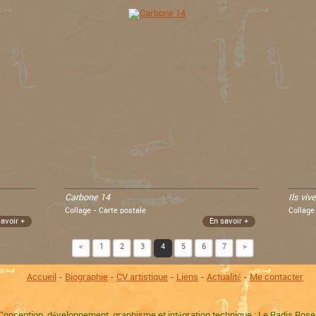
Carbone 14
Ils viv
Collage - Carte postale
Collage
savoir +
En savoir +
<
1
2
3
4
5
6
7
>
Accueil
-
Biographie
-
CV artistique
-
Liens
-
Actualité
-
Me contacter
Conception, développement, graphisme et intégration technique : Le Radis Ros