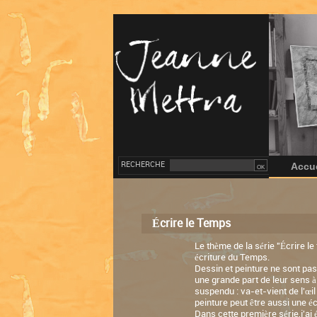
RECHERCHE
Accue
Écrire le Temps
Le thème de la série "Écrire l
écriture du Temps.
Dessin et peinture ne sont pas,
une grande part de leur sens à
suspendu : va-et-vient de l'œil
peinture peut être aussi une é
Dans cette première série,j'ai