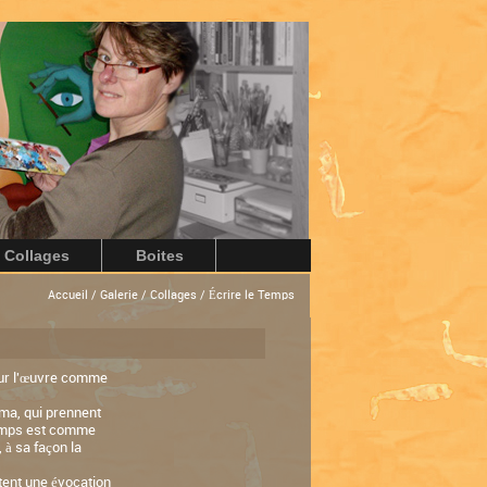
Collages
Boites
Accueil
/
Galerie
/
Collages
/ Écrire le Temps
 sur l'œuvre comme
éma, qui prennent
 temps est comme
 à sa façon la
ntent une évocation