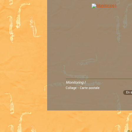
Monitoring I
Collage - Carte postale
En 
©