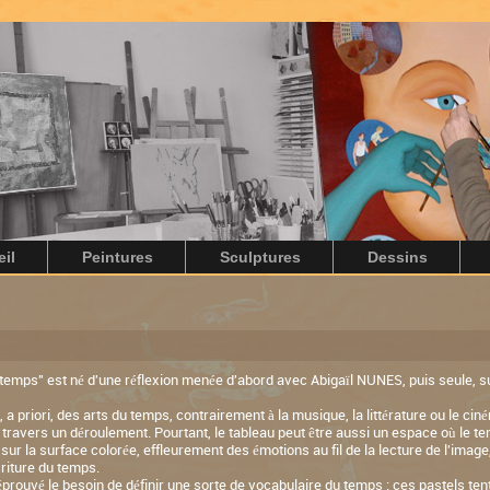
il
Peintures
Sculptures
Dessins
e temps" est né d'une réflexion menée d'abord avec Abigaïl NUNES, puis seule,
 a priori, des arts du temps, contrairement à la musique, la littérature ou le cin
 travers un déroulement. Pourtant, le tableau peut être aussi un espace où le
 sur la surface colorée, effleurement des émotions au fil de la lecture de l'image,
criture du temps.
 éprouvé le besoin de définir une sorte de vocabulaire du temps : ces pastels te