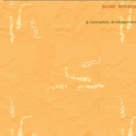
Accueil
-
Biographi
©
Conception, développement,