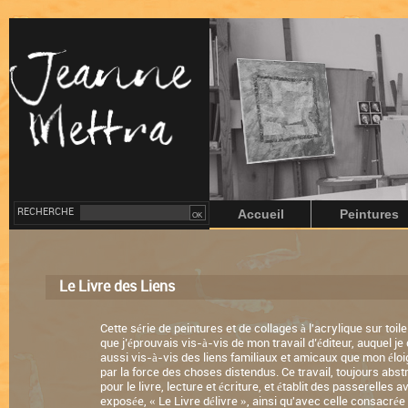
RECHERCHE
Accueil
Peintures
Le Livre des Liens
Cette série de peintures et de collages à l'acrylique sur toile
que j’éprouvais vis-à-vis de mon travail d’éditeur, auquel je
aussi vis-à-vis des liens familiaux et amicaux que mon élo
par la force des choses distendus. Ce travail, toujours abst
pour le livre, lecture et écriture, et établit des passerelles
exposée, « Le Livre délivre », ainsi qu'avec celle consacrée