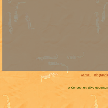
Accueil
-
Biographi
©
Conception, développement,