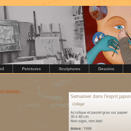
il
Peintures
Sculptures
Dessins
Semainier dans l'esprit japon
Collage
Acrylique et pastel gras sur papier
30 x 40 cm
Non signé, non daté
Année :
1998