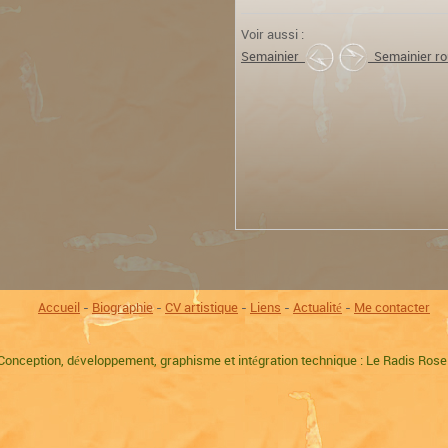
Voir aussi :
Semainier
Semainier ro
Accueil
-
Biographie
-
CV artistique
-
Liens
-
Actualité
-
Me contacter
Conception, développement, graphisme et intégration technique : Le Radis Ros