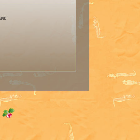
uge
e