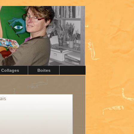
Collages
Boites
ais