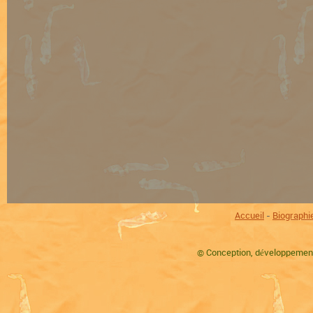
Accueil
-
Biographi
©
Conception, développement,