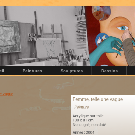
il
Peintures
Sculptures
Dessins
Femme, telle une vague
Peinture
Acrylique sur toile
100 x 81 cm
Non signé, non daté
Année :
2004