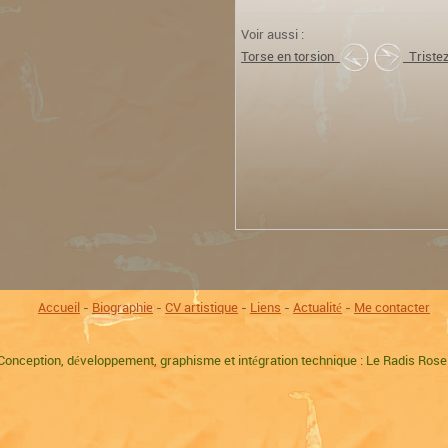
Voir aussi :
Torse en torsion
Triste
Accueil
-
Biographie
-
CV artistique
-
Liens
-
Actualité
-
Me contacter
Conception, développement, graphisme et intégration technique : Le Radis Ros