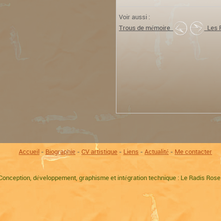
Voir aussi :
Trous de mémoire
Les P
Accueil
-
Biographie
-
CV artistique
-
Liens
-
Actualité
-
Me contacter
Conception, développement, graphisme et intégration technique : Le Radis Ros