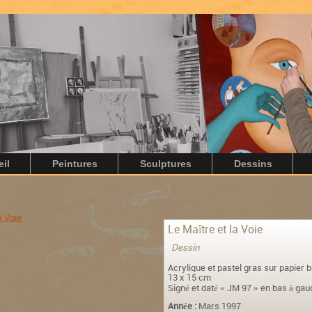
il
Peintures
Sculptures
Dessins
Le Maître et la Voie
Dessin
Acrylique et pastel gras sur papier b
13 x 15 cm
Signé et daté « JM 97 » en bas à ga
Année :
Mars 1997