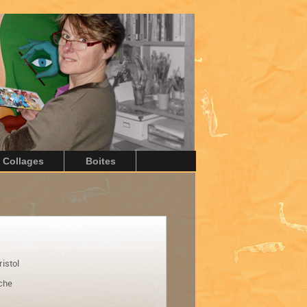
Collages
Boites
ristol
uche