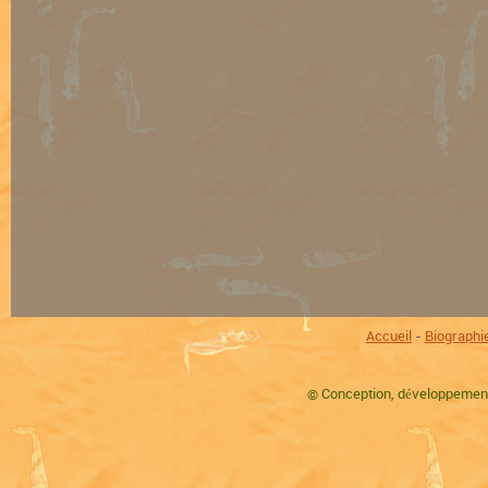
Accueil
-
Biographi
©
Conception, développement,